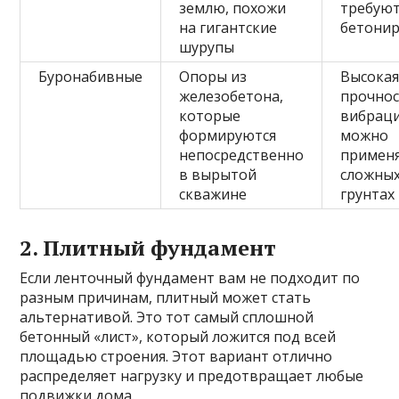
землю, похожи
требую
на гигантские
бетони
шурупы
Буронабивные
Опоры из
Высока
железобетона,
прочнос
которые
вибраци
формируются
можно
непосредственно
применя
в вырытой
сложны
скважине
грунтах
2. Плитный фундамент
Если ленточный фундамент вам не подходит по
разным причинам, плитный может стать
альтернативой. Это тот самый сплошной
бетонный «лист», который ложится под всей
площадью строения. Этот вариант отлично
распределяет нагрузку и предотвращает любые
подвижки дома.