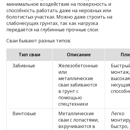
минимальное воздействие на поверхность и
способность работать даже на неровных или
болотистых участках. Можно даже строить на
слабонесущих грунтах, так как нагрузка
передаётся на глубинные прочные слои.
Сваи бывают разных типов:
Тип сваи
Описание
Пл
Забивные
Железобетонные
Быстры
или
монтаж
металлические
высокая
сваи забиваются
несуща
в грунт с
способн
помощью
спецтехники
Винтовые
Металлические
Легко
сваи с лопастями,
монтиру
вкручиваются в
быстро,