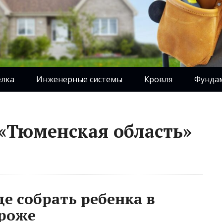
елка
Инженерные системы
Кровля
Фунда
 «Тюменская область»
е собрать ребенка в
ороже