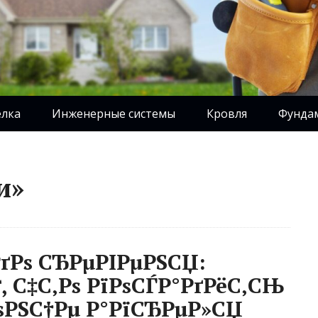
елка
Инженерные системы
Кровля
Фунда
и»
РґРѕ СЂРµРІРµРЅСЏ:
, С‡С‚Рѕ РїРѕСЃР°РґРёС‚СЊ
РѕРЅС†Рµ Р°РїСЂРµР»СЏ