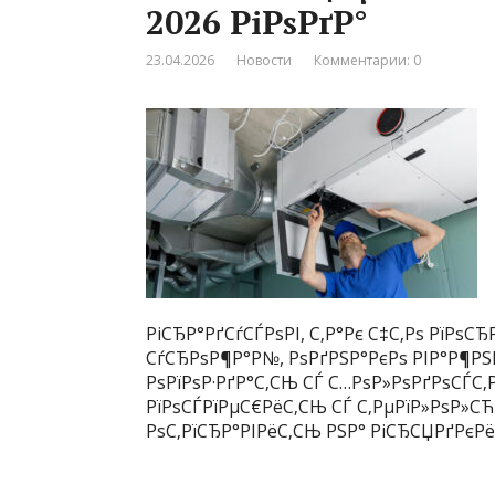
2026 РіРѕРґР°
23.04.2026
Новости
Комментарии: 0
РіСЂР°РґСѓСЃРѕРІ, С‚Р°Рє С‡С‚Рѕ РїРѕ
СѓСЂРѕР¶Р°Р№, РѕРґРЅР°РєРѕ РІР°Р¶РЅ
РѕРїРѕР·РґР°С‚СЊ СЃ С…РѕР»РѕРґРѕСЃС‚
РїРѕСЃРїРµС€РёС‚СЊ СЃ С‚РµРїР»РѕР»СЋР
РѕС‚РїСЂР°РІРёС‚СЊ РЅР° РіСЂСЏРґРєРё