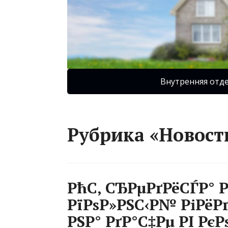
Внутренняя отд
Рубрика «Новост
РћС‚ СЂРµРґРёСЃР° 
РїРѕР»РЅС‹Р№ РіРёРґ
РЅР° РґР°С‡Рµ РІ Рє