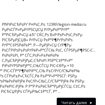
РћРіРѕСЂРѕРґ Р¤РѕС‚Рѕ: 123RF/legion-media.ru
РџРѕСЃР»РµРґРЅСЏСЏ РґРµРєР°РґР°
Р°РїСЂРµР»СЏ вЂ” СЌС‚Рѕ В«Р·РѕР»РѕС‚РѕРµ
РІСЂРµРјСЏВ» РґР»СЏ РєР°Р¶РґРѕРіРѕ
РґР°С‡РЅРёРєР°. Р—РµРјР»СЏ СѓР¶Рµ
РѕСЃРІРѕР±РѕРґРёР»Р°СЃСЊ РѕС‚ СЃРЅРµР¶РЅС‹С…
РѕРєРѕРІ, Р° СЃС‚РѕР»Р±РёРєРё
С‚РµСЂРјРѕРјРµС‚СЂРѕРІ РЅР°С‡Р°Р»Р°
РїРѕРґРЅРёРјР°С‚СЊСЃСЏ РІС‹С€Рµ +10
СЂР° РІС‹СЃР°Р¶РёРІР°С‚СЊ Р±СѓРґСѓС‰РёР№
Рѕ СЃРѕР±Р»СЋСЃС‚Рё Р±Р°Р»Р°РЅСЃ: РЅРµ
РѕР№РєРёРјРё РєСѓР»СЊС‚СѓСЂР°РјРё Рё РЅРµ
±РёРІС‹РјРё. Р Р°Р·Р±РёСЂР°РµРјСЃСЏ, С‡С‚Рѕ
 РїСЂСЏРјРѕ СЃРµР№С‡Р°СЃ, Р° …
Читать далее